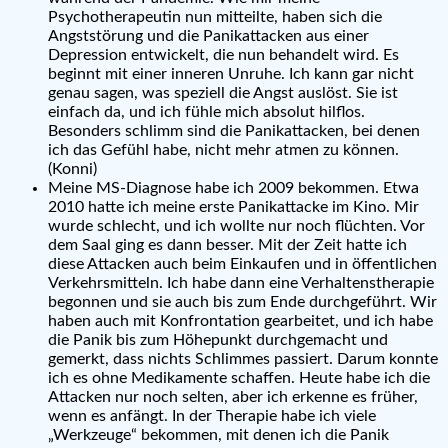
Psychotherapeutin nun mitteilte, haben sich die
Angststörung und die Panikattacken aus einer
Depression entwickelt, die nun behandelt wird. Es
beginnt mit einer inneren Unruhe. Ich kann gar nicht
genau sagen, was speziell die Angst auslöst. Sie ist
einfach da, und ich fühle mich absolut hilflos.
Besonders schlimm sind die Panikattacken, bei denen
ich das Gefühl habe, nicht mehr atmen zu können.
(Konni)
Meine MS-Diagnose habe ich 2009 bekommen. Etwa
2010 hatte ich meine erste Panikattacke im Kino. Mir
wurde schlecht, und ich wollte nur noch flüchten. Vor
dem Saal ging es dann besser. Mit der Zeit hatte ich
diese Attacken auch beim Einkaufen und in öffentlichen
Verkehrsmitteln. Ich habe dann eine Verhaltenstherapie
begonnen und sie auch bis zum Ende durchgeführt. Wir
haben auch mit Konfrontation gearbeitet, und ich habe
die Panik bis zum Höhepunkt durchgemacht und
gemerkt, dass nichts Schlimmes passiert. Darum konnte
ich es ohne Medikamente schaffen. Heute habe ich die
Attacken nur noch selten, aber ich erkenne es früher,
wenn es anfängt. In der Therapie habe ich viele
„Werkzeuge“ bekommen, mit denen ich die Panik