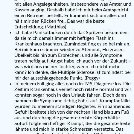
mit allen Angelegenheiten, insbesondere was Ämter und
Kassen anging. Deshalb habe ich mir beim Amtsgericht
einen Betreuer bestellt. Er kümmert sich um alles und
hält mir den Rücken frei. Das war die beste
Entscheidung. (Matthias)
Ich habe Panikattacken durch das Spritzen bekommen,
da sie mich damals immer mit heftigen Flash ins
Krankenhaus brachten. Zumindest fing es so bei mir an.
Bei mir kam es immer wieder zu Atemnot, Herzrasen,
Übelkeit bis hin zum Erbrechen, und alle Symptome
traten heftig auf. Angst habe ich auch vor der Zukunft –
was wird aus meiner Tochter, wenn ich nicht mehr
kann? Ich denke, die Multiple Sklerose ist zumindest bei
mir der ausschlaggebende Punkt. (Peggy)
In meinem Fall ging alles nach der MS-Diagnose los. Die
Zeit im Krankenhaus verlief noch relativ normal und wir
konnten sogar noch in den Urlaub fahren. Doch dann
nahmen die Symptome richtig Fahrt auf. Krampfanfälle
wurden zu meinem ständigen Begleiter. Ein spannendes
Gefühl breitete sich von der rechten Hand bis zum Fuß
aus und durchzog die gesamte rechte Körperhälfte.
Sofort folgte ein heftiger Krampf, der die gesamte Seite
lähmte und mich in starke Schmerzen versetzte. Das