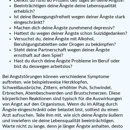
Denkst du rund 80 Prozent des Tages an deine Ängste?
Beeinträchtigen deine Ängste deine Lebensqualität
erheblich?
Ist deine Bewegungsfreiheit wegen deiner Ängste stark
eingeschränkt?
Machen dich deine Ängste zunehmend depressiv?
Hattest du wegen deiner Ängste schon Suizidgedanken?
Versuchst du, deine Ängste mit Alkohol,
Beruhigungstabletten oder Drogen zu bekämpfen?
Steht deine Partnerschaft wegen deiner Ängste
ernsthaft auf dem Spiel?
Hast du durch deine Ängste Probleme im Beruf oder
bist du deswegen arbeitslos?
Bei Angststörungen können verschiedene Symptome
auftreten, wie beispielsweise Herzklopfen,
Schweißausbrüche, Zittern, erhöhter Puls, Schwindel,
Erbrechen, Atembeschwerden und Brustschmerzen. Diese
körperlichen Reaktionen sind typisch für die Auswirkungen
von Angst auf den Organismus. Wenn du im Alltag durch
Ängste eingeschränkt oder belastet bist, solltest du einen
Arzt aufsuchen. Teile ihm mit, wie sich deine Ängste äußern
und inwiefern sie deine Lebensqualität beeinträchtigen.
Warte nicht zu lange, denn je länger Ängste anhalten, desto