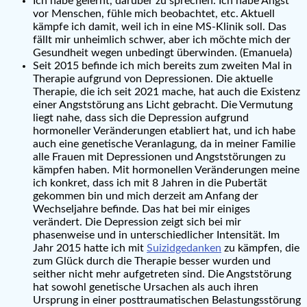
Ich habe gelernt, darüber zu sprechen. Ich habe Angst
vor Menschen, fühle mich beobachtet, etc. Aktuell
kämpfe ich damit, weil ich in eine MS-Klinik soll. Das
fällt mir unheimlich schwer, aber ich möchte mich der
Gesundheit wegen unbedingt überwinden. (Emanuela)
Seit 2015 befinde ich mich bereits zum zweiten Mal in
Therapie aufgrund von Depressionen. Die aktuelle
Therapie, die ich seit 2021 mache, hat auch die Existenz
einer Angststörung ans Licht gebracht. Die Vermutung
liegt nahe, dass sich die Depression aufgrund
hormoneller Veränderungen etabliert hat, und ich habe
auch eine genetische Veranlagung, da in meiner Familie
alle Frauen mit Depressionen und Angststörungen zu
kämpfen haben. Mit hormonellen Veränderungen meine
ich konkret, dass ich mit 8 Jahren in die Pubertät
gekommen bin und mich derzeit am Anfang der
Wechseljahre befinde. Das hat bei mir einiges
verändert. Die Depression zeigt sich bei mir
phasenweise und in unterschiedlicher Intensität. Im
Jahr 2015 hatte ich mit
Suizidgedanken
zu kämpfen, die
zum Glück durch die Therapie besser wurden und
seither nicht mehr aufgetreten sind. Die Angststörung
hat sowohl genetische Ursachen als auch ihren
Ursprung in einer posttraumatischen Belastungsstörung