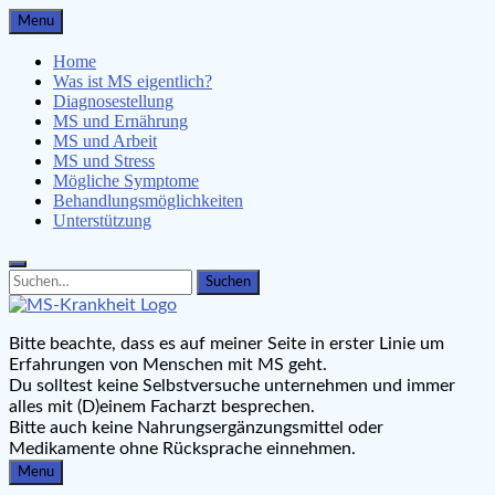
Skip
Menu
to
content
Home
Was ist MS eigentlich?
Diagnosestellung
MS und Ernährung
MS und Arbeit
MS und Stress
Mögliche Symptome
Behandlungsmöglichkeiten
Unterstützung
Search
Search
for:
MS-Krankheit.de
Bitte beachte, dass es auf meiner Seite in erster Linie um
Leben mit Multipler Sklerose
Erfahrungen von Menschen mit MS geht.
Du solltest keine Selbstversuche unternehmen und immer
alles mit (D)einem Facharzt besprechen.
Bitte auch keine Nahrungsergänzungsmittel oder
Medikamente ohne Rücksprache einnehmen.
Menu