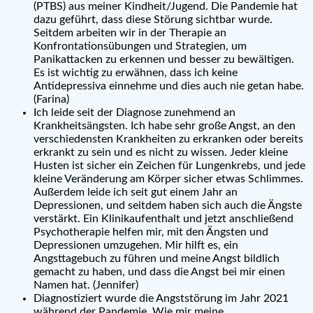
(PTBS) aus meiner Kindheit/Jugend. Die Pandemie hat
dazu geführt, dass diese Störung sichtbar wurde.
Seitdem arbeiten wir in der Therapie an
Konfrontationsübungen und Strategien, um
Panikattacken zu erkennen und besser zu bewältigen.
Es ist wichtig zu erwähnen, dass ich keine
Antidepressiva einnehme und dies auch nie getan habe.
(Farina)
Ich leide seit der Diagnose zunehmend an
Krankheitsängsten. Ich habe sehr große Angst, an den
verschiedensten Krankheiten zu erkranken oder bereits
erkrankt zu sein und es nicht zu wissen. Jeder kleine
Husten ist sicher ein Zeichen für Lungenkrebs, und jede
kleine Veränderung am Körper sicher etwas Schlimmes.
Außerdem leide ich seit gut einem Jahr an
Depressionen, und seitdem haben sich auch die Ängste
verstärkt. Ein Klinikaufenthalt und jetzt anschließend
Psychotherapie helfen mir, mit den Ängsten und
Depressionen umzugehen. Mir hilft es, ein
Angsttagebuch zu führen und meine Angst bildlich
gemacht zu haben, und dass die Angst bei mir einen
Namen hat. (Jennifer)
Diagnostiziert wurde die Angststörung im Jahr 2021
während der Pandemie. Wie mir meine