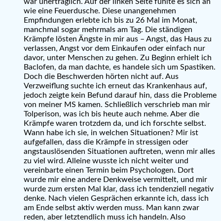
war unerträglich. Auf der linken Seite fühlte es sich an
wie eine Feuerdusche. Diese unangenehmen
Empfindungen erlebte ich bis zu 26 Mal im Monat,
manchmal sogar mehrmals am Tag. Die ständigen
Krämpfe lösten Ängste in mir aus – Angst, das Haus zu
verlassen, Angst vor dem Einkaufen oder einfach nur
davor, unter Menschen zu gehen. Zu Beginn erhielt ich
Baclofen, da man dachte, es handele sich um Spastiken.
Doch die Beschwerden hörten nicht auf. Aus
Verzweiflung suchte ich erneut das Krankenhaus auf,
jedoch zeigte kein Befund darauf hin, dass die Probleme
von meiner MS kamen. Schließlich verschrieb man mir
Tolperison, was ich bis heute auch nehme. Aber die
Krämpfe waren trotzdem da, und ich forschte selbst.
Wann habe ich sie, in welchen Situationen? Mir ist
aufgefallen, dass die Krämpfe in stressigen oder
angstauslösenden Situationen auftreten, wenn mir alles
zu viel wird. Alleine wusste ich nicht weiter und
vereinbarte einen Termin beim Psychologen. Dort
wurde mir eine andere Denkweise vermittelt, und mir
wurde zum ersten Mal klar, dass ich tendenziell negativ
denke. Nach vielen Gesprächen erkannte ich, dass ich
am Ende selbst aktiv werden muss. Man kann zwar
reden, aber letztendlich muss ich handeln. Also