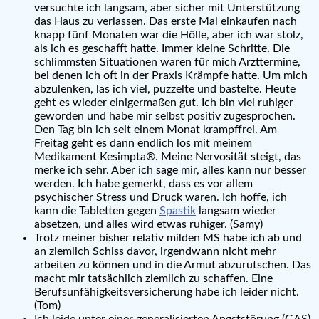
versuchte ich langsam, aber sicher mit Unterstützung
das Haus zu verlassen. Das erste Mal einkaufen nach
knapp fünf Monaten war die Hölle, aber ich war stolz,
als ich es geschafft hatte. Immer kleine Schritte. Die
schlimmsten Situationen waren für mich Arzttermine,
bei denen ich oft in der Praxis Krämpfe hatte. Um mich
abzulenken, las ich viel, puzzelte und bastelte. Heute
geht es wieder einigermaßen gut. Ich bin viel ruhiger
geworden und habe mir selbst positiv zugesprochen.
Den Tag bin ich seit einem Monat krampffrei. Am
Freitag geht es dann endlich los mit meinem
Medikament Kesimpta®. Meine Nervosität steigt, das
merke ich sehr. Aber ich sage mir, alles kann nur besser
werden. Ich habe gemerkt, dass es vor allem
psychischer Stress und Druck waren. Ich hoffe, ich
kann die Tabletten gegen
Spastik
langsam wieder
absetzen, und alles wird etwas ruhiger. (Samy)
Trotz meiner bisher relativ milden MS habe ich ab und
an ziemlich Schiss davor, irgendwann nicht mehr
arbeiten zu können und in die Armut abzurutschen. Das
macht mir tatsächlich ziemlich zu schaffen. Eine
Berufsunfähigkeitsversicherung habe ich leider nicht.
(Tom)
Ich leide unter einer generalisierten Angststörung (GAS).