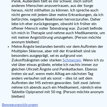
Panik. Außerdem fällt es mir schwer, mich sofort
anderen Menschen anzuvertrauen, aus der Sorge
heraus, nicht mithalten zu können. Ich spreche auch
nicht gerne mit jedem über meine Erkrankungen, da ich
befürchte, negative Reaktionen hervorzurufen. Daher
lebe ich eher zurückgezogen, obwohl ich früher ein
offener Mensch voller Tatendrang war. Zurzeit befinde
ich mich in Therapie und nehme auch Medikamente, um
mit meiner Angststörung umzugehen. (Person möchte
anonym bleiben)
Meine Ängste bestanden bereits vor dem Auftreten der
Multiplen Sklerose, aber mit der Krankheit sind sie
besonders ausgeprägt, sei es aufgrund von
Zukunftsängsten oder starken
Schmerzen
. Wenn ich zu
viel über etwas grübele, erlebe ich nachts immer zur
gleichen Uhrzeit Ängste und Panikattacken. Ebenso
treten sie auf, wenn mein Alltag am nächsten Tag
anders verlaufen soll als sonst – dies ist seit dem
Auftreten der MS extrem geworden. Seit zwei Jahren
nehme ich abends auch ein Medikament, nämlich eine
Tablette Opipramol mit 50 mg. (Person möchte anonym
bleiben)
Beitragsnavigation
Bewegungsstörungen