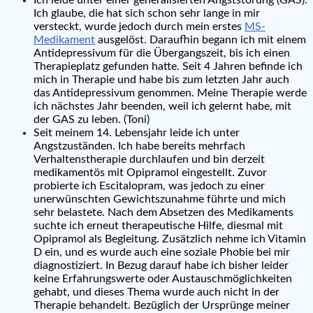
Ich glaube, die hat sich schon sehr lange in mir
versteckt, wurde jedoch durch mein erstes
MS-
Medikament
ausgelöst. Daraufhin begann ich mit einem
Antidepressivum für die Übergangszeit, bis ich einen
Therapieplatz gefunden hatte. Seit 4 Jahren befinde ich
mich in Therapie und habe bis zum letzten Jahr auch
das Antidepressivum genommen. Meine Therapie werde
ich nächstes Jahr beenden, weil ich gelernt habe, mit
der GAS zu leben. (Toni)
Seit meinem 14. Lebensjahr leide ich unter
Angstzuständen. Ich habe bereits mehrfach
Verhaltenstherapie durchlaufen und bin derzeit
medikamentös mit Opipramol eingestellt. Zuvor
probierte ich Escitalopram, was jedoch zu einer
unerwünschten Gewichtszunahme führte und mich
sehr belastete. Nach dem Absetzen des Medikaments
suchte ich erneut therapeutische Hilfe, diesmal mit
Opipramol als Begleitung. Zusätzlich nehme ich Vitamin
D ein, und es wurde auch eine soziale Phobie bei mir
diagnostiziert. In Bezug darauf habe ich bisher leider
keine Erfahrungswerte oder Austauschmöglichkeiten
gehabt, und dieses Thema wurde auch nicht in der
Therapie behandelt. Bezüglich der Ursprünge meiner