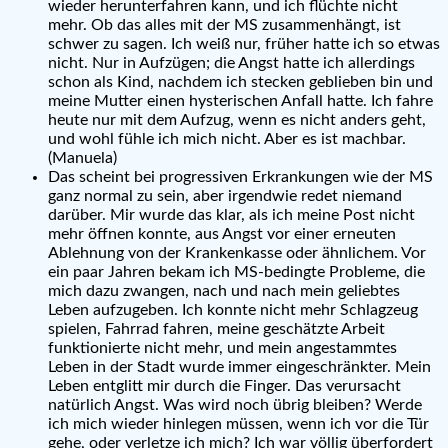
wieder herunterfahren kann, und ich flüchte nicht
mehr. Ob das alles mit der MS zusammenhängt, ist
schwer zu sagen. Ich weiß nur, früher hatte ich so etwas
nicht. Nur in Aufzügen; die Angst hatte ich allerdings
schon als Kind, nachdem ich stecken geblieben bin und
meine Mutter einen hysterischen Anfall hatte. Ich fahre
heute nur mit dem Aufzug, wenn es nicht anders geht,
und wohl fühle ich mich nicht. Aber es ist machbar.
(Manuela)
Das scheint bei progressiven Erkrankungen wie der MS
ganz normal zu sein, aber irgendwie redet niemand
darüber. Mir wurde das klar, als ich meine Post nicht
mehr öffnen konnte, aus Angst vor einer erneuten
Ablehnung von der Krankenkasse oder ähnlichem. Vor
ein paar Jahren bekam ich MS-bedingte Probleme, die
mich dazu zwangen, nach und nach mein geliebtes
Leben aufzugeben. Ich konnte nicht mehr Schlagzeug
spielen, Fahrrad fahren, meine geschätzte Arbeit
funktionierte nicht mehr, und mein angestammtes
Leben in der Stadt wurde immer eingeschränkter. Mein
Leben entglitt mir durch die Finger. Das verursacht
natürlich Angst. Was wird noch übrig bleiben? Werde
ich mich wieder hinlegen müssen, wenn ich vor die Tür
gehe, oder verletze ich mich? Ich war völlig überfordert