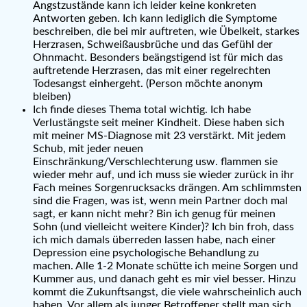
Angstzustände kann ich leider keine konkreten
Antworten geben. Ich kann lediglich die Symptome
beschreiben, die bei mir auftreten, wie Übelkeit, starkes
Herzrasen, Schweißausbrüche und das Gefühl der
Ohnmacht. Besonders beängstigend ist für mich das
auftretende Herzrasen, das mit einer regelrechten
Todesangst einhergeht. (Person möchte anonym
bleiben)
Ich finde dieses Thema total wichtig. Ich habe
Verlustängste seit meiner Kindheit. Diese haben sich
mit meiner MS-Diagnose mit 23 verstärkt. Mit jedem
Schub, mit jeder neuen
Einschränkung/Verschlechterung usw. flammen sie
wieder mehr auf, und ich muss sie wieder zurück in ihr
Fach meines Sorgenrucksacks drängen. Am schlimmsten
sind die Fragen, was ist, wenn mein Partner doch mal
sagt, er kann nicht mehr? Bin ich genug für meinen
Sohn (und vielleicht weitere Kinder)? Ich bin froh, dass
ich mich damals überreden lassen habe, nach einer
Depression eine psychologische Behandlung zu
machen. Alle 1-2 Monate schütte ich meine Sorgen und
Kummer aus, und danach geht es mir viel besser. Hinzu
kommt die Zukunftsangst, die viele wahrscheinlich auch
haben. Vor allem als junger Betroffener stellt man sich