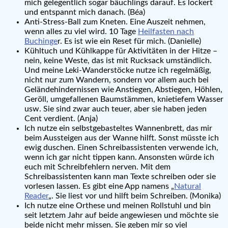
mich gelegentlich sogar bäuchlings darauf. Es lockert
und entspannt mich danach. (Béa)
Anti-Stress-Ball zum Kneten. Eine Auszeit nehmen,
wenn alles zu viel wird. 10 Tage
Heilfasten nach
Buchinge
r. Es ist wie ein Reset für mich. (Danielle)
Kühltuch und Kühlkappe für Aktivitäten in der Hitze –
nein, keine Weste, das ist mit Rucksack umständlich.
Und meine Leki-Wanderstöcke nutze ich regelmäßig,
nicht nur zum Wandern, sondern vor allem auch bei
Geländehindernissen wie Anstiegen, Abstiegen, Höhlen,
Geröll, umgefallenen Baumstämmen, knietiefem Wasser
usw. Sie sind zwar auch teuer, aber sie haben jeden
Cent verdient. (Anja)
Ich nutze ein selbstgebasteltes Wannenbrett, das mir
beim Aussteigen aus der Wanne hilft. Sonst müsste ich
ewig duschen. Einen Schreibassistenten verwende ich,
wenn ich gar nicht tippen kann. Ansonsten würde ich
euch mit Schreibfehlern nerven. Mit dem
Schreibassistenten kann man Texte schreiben oder sie
vorlesen lassen. Es gibt eine App namens „
Natural
Reader
„. Sie liest vor und hilft beim Schreiben. (Monika)
Ich nutze eine Orthese und meinen Rollstuhl und bin
seit letztem Jahr auf beide angewiesen und möchte sie
beide nicht mehr missen. Sie geben mir so viel