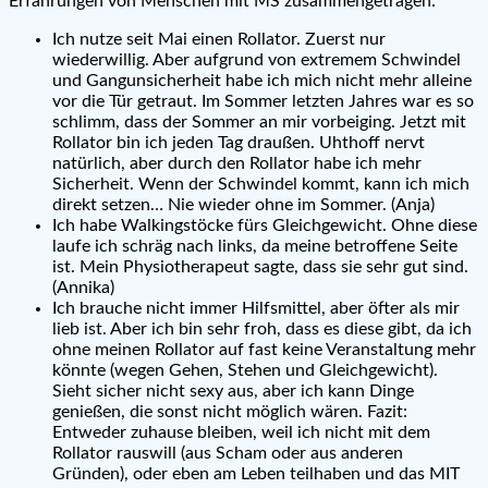
Erfahrungen von Menschen mit MS zusammengetragen:
Ich nutze seit Mai einen Rollator. Zuerst nur
wiederwillig. Aber aufgrund von extremem Schwindel
und Gangunsicherheit habe ich mich nicht mehr alleine
vor die Tür getraut. Im Sommer letzten Jahres war es so
schlimm, dass der Sommer an mir vorbeiging. Jetzt mit
Rollator bin ich jeden Tag draußen. Uhthoff nervt
natürlich, aber durch den Rollator habe ich mehr
Sicherheit. Wenn der Schwindel kommt, kann ich mich
direkt setzen… Nie wieder ohne im Sommer. (Anja)
Ich habe Walkingstöcke fürs Gleichgewicht. Ohne diese
laufe ich schräg nach links, da meine betroffene Seite
ist. Mein Physiotherapeut sagte, dass sie sehr gut sind.
(Annika)
Ich brauche nicht immer Hilfsmittel, aber öfter als mir
lieb ist. Aber ich bin sehr froh, dass es diese gibt, da ich
ohne meinen Rollator auf fast keine Veranstaltung mehr
könnte (wegen Gehen, Stehen und Gleichgewicht).
Sieht sicher nicht sexy aus, aber ich kann Dinge
genießen, die sonst nicht möglich wären. Fazit:
Entweder zuhause bleiben, weil ich nicht mit dem
Rollator rauswill (aus Scham oder aus anderen
Gründen), oder eben am Leben teilhaben und das MIT