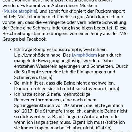
Beine können nicht mehr bzw. unzureichend aktiviert
werden. Es kommt zum Abbau dieser Muskeln
(
Muskelatrophie
), und somit funktioniert der Rücktransport
mittels Muskelpumpe nicht mehr so gut. Auch kann ich mir
vorstellen, dass die verringerte oder verhinderte Schwellung
der Beine eine Schmerzlinderung in selbigen bedeutet. Diese
Beschreibung stammte übrigens von einer Jenny aus der MS-
Gruppe bei Facebook.
Ich trage Kompressionsstrümpfe, weil ich ein
Lip-/Lymphödem habe. Das
Lymphödem
kann durch
mangelnde Bewegung begünstigt werden. Daher
entstehen Wassereinlagerungen und Schmerzen. Durch
die Strümpfe vermeide ich die Einlagerungen und
Schmerzen. (Tanja)
Bei mir hilft es, dass die Beine nicht anschwellen.
Dadurch fühlen sie sich nicht so schwer an. (Laura)
Ich hatte schon 2 tiefe, mehrstöckige
Beinvenenthrombosen, eine nach einem
Sprunggelenkbruch vor 20 Jahren, die letzte „einfach
so“ 2017. Die Strümpfe trage ich, damit die Beine nicht
so dick werden, z. B. auf längeren Autofahrten oder
wenn ich lange sitzen muss. Eigentlich muss/sollte ich
sie immer tragen, mache ich aber nicht. (Catrin)