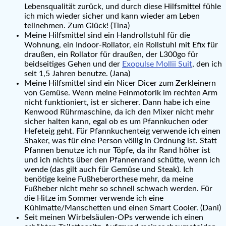
Lebensqualität zurück, und durch diese Hilfsmittel fühle
ich mich wieder sicher und kann wieder am Leben
teilnehmen. Zum Glück! (Tina)
Meine Hilfsmittel sind ein Handrollstuhl für die
Wohnung, ein Indoor-Rollator, ein Rollstuhl mit Efix für
draußen, ein Rollator für draußen, der L300go für
beidseitiges Gehen und der
Exopulse Mollii Suit
, den ich
seit 1,5 Jahren benutze. (Jana)
Meine Hilfsmittel sind ein Nicer Dicer zum Zerkleinern
von Gemüse. Wenn meine Feinmotorik im rechten Arm
nicht funktioniert, ist er sicherer. Dann habe ich eine
Kenwood Rührmaschine, da ich den Mixer nicht mehr
sicher halten kann, egal ob es um Pfannkuchen oder
Hefeteig geht. Für Pfannkuchenteig verwende ich einen
Shaker, was für eine Person völlig in Ordnung ist. Statt
Pfannen benutze ich nur Töpfe, da ihr Rand höher ist
und ich nichts über den Pfannenrand schütte, wenn ich
wende (das gilt auch für Gemüse und Steak). Ich
benötige keine Fußheberorthese mehr, da meine
Fußheber nicht mehr so schnell schwach werden. Für
die Hitze im Sommer verwende ich eine
Kühlmatte/Manschetten und einen Smart Cooler. (Dani)
Seit meinen Wirbelsäulen-OPs verwende ich einen