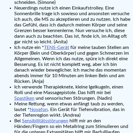
schneiden. (Simone)
Neuerdings nutze ich einen Einkaufstrolley. Eine
Sonnenbrille trage ich sowieso und ansonsten versuche
ich auch, die MS zu akzeptieren und zu nutzen. Ich habe
das Gefühl, dass ich dadurch meinen Körper und seine
Grenzen besser kennenlerne. Nun versuche ich, diese
dann auch zu beachten. Das ist, finde ich, im Alltag oft
gar nicht so leicht. (Anita)
Ich nutze ein *
TENS-Gerät
für meine tauben Stellen am
Körper (Bein und Oberkörper) und gegen Schmerzen im
Allgemeinen. Wenn ich das nutze, spüre ich direkt eine
Besserung. Es ist nicht komplett weg, aber ich bin
danach wieder beweglicher. Ich mache das momentan
abends immer für 10 Minuten am linken Bein und am
Rücken. (Anja)
Ich verwende Therapieknete, kleine Igelkugeln, einen
Rolli und eine Massagepistole. Das hilft mir bei
Spastiken
und sensorischen Störungen. (Nadin)
Meine Rettung, wenn etwas anfängt taub zu werden,
lautet *
Novafon
. Ein Gerät für Tiefenvibration, das in
der Tiefenregion wirkt. (Andrea)
Bei
Sensibilitätsstörungen
hilft mir an den
Händen/Fingern so ein Metallring zum Stimulieren und
für die unteren Extremitäten hilft mir Barfußlaufen.