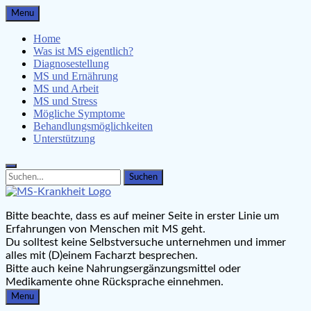
Skip
Menu
to
content
Home
Was ist MS eigentlich?
Diagnosestellung
MS und Ernährung
MS und Arbeit
MS und Stress
Mögliche Symptome
Behandlungsmöglichkeiten
Unterstützung
Search
Search
for:
MS-Krankheit.de
Bitte beachte, dass es auf meiner Seite in erster Linie um
Leben mit Multipler Sklerose
Erfahrungen von Menschen mit MS geht.
Du solltest keine Selbstversuche unternehmen und immer
alles mit (D)einem Facharzt besprechen.
Bitte auch keine Nahrungsergänzungsmittel oder
Medikamente ohne Rücksprache einnehmen.
Menu