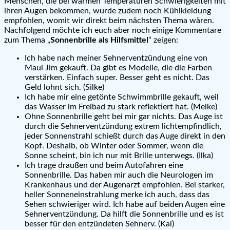
Menschen, die bei warmen Temperaturen Schwierigkeiten mit
ihren Augen bekommen, wurde zudem noch Kühlkleidung
empfohlen, womit wir direkt beim nächsten Thema wären.
Nachfolgend möchte ich euch aber noch einige Kommentare
zum Thema „
Sonnenbrille als Hilfsmittel
“ zeigen:
Ich habe nach meiner Sehnerventzündung eine von
Maui Jim gekauft. Da gibt es Modelle, die die Farben
verstärken. Einfach super. Besser geht es nicht. Das
Geld lohnt sich. (Silke)
Ich habe mir eine getönte Schwimmbrille gekauft, weil
das Wasser im Freibad zu stark reflektiert hat. (Meike)
Ohne Sonnenbrille geht bei mir gar nichts. Das Auge ist
durch die Sehnerventzündung extrem lichtempfindlich,
jeder Sonnenstrahl schießt durch das Auge direkt in den
Kopf. Deshalb, ob Winter oder Sommer, wenn die
Sonne scheint, bin ich nur mit Brille unterwegs. (Ilka)
Ich trage draußen und beim Autofahren eine
Sonnenbrille. Das haben mir auch die Neurologen im
Krankenhaus und der Augenarzt empfohlen. Bei starker,
heller Sonneneinstrahlung merke ich auch, dass das
Sehen schwieriger wird. Ich habe auf beiden Augen eine
Sehnerventzündung. Da hilft die Sonnenbrille und es ist
besser für den entzündeten Sehnerv. (Kai)