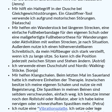
(Jenny)
Mir hilft ein Haltegriff in der Dusche bei
Gleichgewichtsstörungen. Ein Glasöffner-Tool
verwende ich aufgrund motorischen Störungen.
(Natascha)
Mir helfen ein Wanderstock bei längeren Strecken, eine
einfache Fußheberbandage für den eigenen Schuh oder
eine maßgefertigte Fußheberorthese für Wanderungen
oder Aktivitäten mit weiten Strecken, je nach Situation.
Außerdem nutze ich einen höhenverstellbaren
Schreibtisch, da mein Hüftbeuger sich stark versteift,
wenn ich zu lange sitze. So kann ich die Position
jederzeit zwischen Sitzen und Stehen ändern. (Astrid)
Ich verwende einen Duschstuhl und Nordic-Walking-
Stöcke. (Sonja)
Mir helfen Klangschalen. Beim letzten Mal im Sauerland
hatte ich mehrere Einheiten der Therapie. Inzwischen
besitze ich meine eigenen Schalen und nutze sie mit
Begeisterung. Die Spastiken in meinen Beinen sind
seitdem verschwunden, einfach weg. Ich benutze immer
noch den Rollstuhl oder Rollator, aber ich habe keine
nervigen oder schmerzhaften Spastiken mehr. (Petra)
Ich nutze eine *
Vibrationsplatte
. Ich setze oder lege