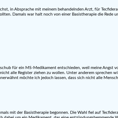
st, in Absprache mit meinem behandelnden Arzt, für Tecfidera®
ten. Damals war halt noch von einer Basistherapie die Rede u
eschub für ein MS-Medikament entschieden, weil meine Angst v
nicht alle Register ziehen zu wollen. Unter anderem sprechen 
 unerwähnt möchte ich jedoch lassen, dass sich nicht alle Men
ls mit der Basistherapie begonnen. Die Wahl fiel auf Tecfider
 sich dabei um ein Medikament, das eine entzündungshemmende W