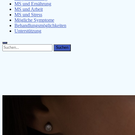
MS und Ernährung
MS und Arbeit
MS und Stress
Mögliche Symptome
Behandlungsmöglichkeiten
Unterstützung
Search
Search
for: