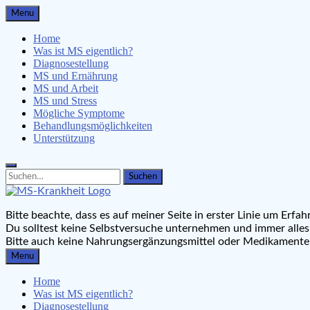
Skip
Menu
to
content
Home
Was ist MS eigentlich?
Diagnosestellung
MS und Ernährung
MS und Arbeit
MS und Stress
Mögliche Symptome
Behandlungsmöglichkeiten
Unterstützung
Search
Search
for:
MS-Krankheit.de
Bitte beachte, dass es auf meiner Seite in erster Linie um Er
Leben mit Multipler Sklerose
Du solltest keine Selbstversuche unternehmen und immer alles
Bitte auch keine Nahrungsergänzungsmittel oder Medikament
Menu
Home
Was ist MS eigentlich?
Diagnosestellung