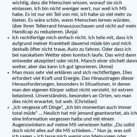
wichtig, dass die Menschen wissen, worauf sie sich
einlassen. Ich bin nicht weniger wert, nur weil ich MS
habe. Es ist nur ein Teil von mir, ich habe so viel mehr zu
bieten. Es wäre schön, wenn Menschen lernen würden,
über ihren Tellerrand hinauszuschauen und nicht auf mein
Handicap zu reduzieren. (Anja)
Ich rechtfertige mich einfach nicht. Ich teile mit, dass ich
aufgrund meiner Krankheit dauernd müde bin und mich
deshalb öfter nicht traue, Auto zu fahren. Oder dass ich
bei nasskaltem Wetter eben komisch laufe. Das wird dann
entweder akzeptiert oder nicht. Manch einer stichelt dann
weiter, aber das kann ich gut ignorieren. (Anne)
Man muss sehr viel erklären und sich rechtfertigen. Dies
erfordert viel Kraft und Energie. Das Hinaustragen dieser
Herausforderungen, besonders in Situationen, in denen
man den eigenen Körper selbst nicht versteht, ist extrem
belastend. Unverständnis, besonders an Orten, wo man
dies nicht erwartet, tut weh. (Christian)
„Ich vergesse oft Dinge“, „Ich bin momentan auch immer
total müde“ … Neulich hat mir jemand geantwortet, als ich
eine Information vergessen hatte und mit einem
Augenzwinkern auf meine MS verwiesen hatte: „Du sollst
doch nicht alles auf die MS schieben…“ Nun ja, was soll
ich sagen – ich lasse mich wenig von Meinungen oder