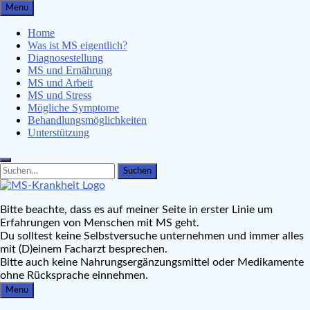
Skip
Menu
to
content
Home
Was ist MS eigentlich?
Diagnosestellung
MS und Ernährung
MS und Arbeit
MS und Stress
Mögliche Symptome
Behandlungsmöglichkeiten
Unterstützung
Search
Search
for:
MS-Krankheit.de
Bitte beachte, dass es auf meiner Seite in erster Linie um
Leben mit Multipler Sklerose
Erfahrungen von Menschen mit MS geht.
Du solltest keine Selbstversuche unternehmen und immer alles
mit (D)einem Facharzt besprechen.
Bitte auch keine Nahrungsergänzungsmittel oder Medikamente
ohne Rücksprache einnehmen.
Menu