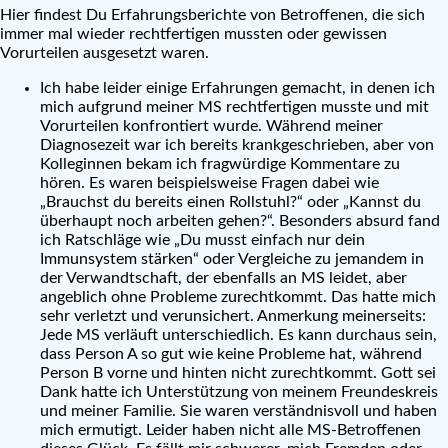
Hier findest Du Erfahrungsberichte von Betroffenen, die sich
immer mal wieder rechtfertigen mussten oder gewissen
Vorurteilen ausgesetzt waren.
Ich habe leider einige Erfahrungen gemacht, in denen ich
mich aufgrund meiner MS rechtfertigen musste und mit
Vorurteilen konfrontiert wurde. Während meiner
Diagnosezeit war ich bereits krankgeschrieben, aber von
Kolleginnen bekam ich fragwürdige Kommentare zu
hören. Es waren beispielsweise Fragen dabei wie
„Brauchst du bereits einen Rollstuhl?“ oder „Kannst du
überhaupt noch arbeiten gehen?“. Besonders absurd fand
ich Ratschläge wie „Du musst einfach nur dein
Immunsystem stärken“ oder Vergleiche zu jemandem in
der Verwandtschaft, der ebenfalls an MS leidet, aber
angeblich ohne Probleme zurechtkommt. Das hatte mich
sehr verletzt und verunsichert. Anmerkung meinerseits:
Jede MS verläuft unterschiedlich. Es kann durchaus sein,
dass Person A so gut wie keine Probleme hat, während
Person B vorne und hinten nicht zurechtkommt. Gott sei
Dank hatte ich Unterstützung von meinem Freundeskreis
und meiner Familie. Sie waren verständnisvoll und haben
mich ermutigt. Leider haben nicht alle MS-Betroffenen