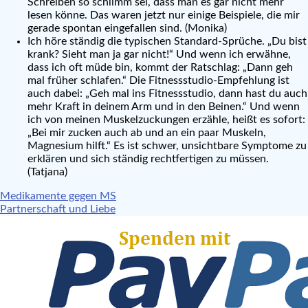
Schreiben so schlimm sei, dass man es gar nicht mehr
lesen könne. Das waren jetzt nur einige Beispiele, die mir
gerade spontan eingefallen sind. (Monika)
Ich höre ständig die typischen Standard-Sprüche. „Du bist
krank? Sieht man ja gar nicht!“ Und wenn ich erwähne,
dass ich oft müde bin, kommt der Ratschlag: „Dann geh
mal früher schlafen.“ Die Fitnessstudio-Empfehlung ist
auch dabei: „Geh mal ins Fitnessstudio, dann hast du auch
mehr Kraft in deinem Arm und in den Beinen.“ Und wenn
ich von meinen Muskelzuckungen erzähle, heißt es sofort:
„Bei mir zucken auch ab und an ein paar Muskeln,
Magnesium hilft.“ Es ist schwer, unsichtbare Symptome zu
erklären und sich ständig rechtfertigen zu müssen.
(Tatjana)
Beitragsnavigation
Medikamente gegen MS
Partnerschaft und Liebe