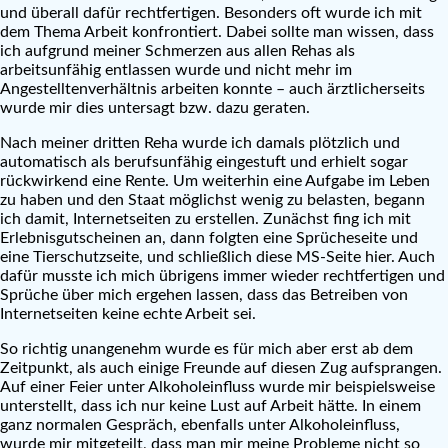
und überall dafür rechtfertigen. Besonders oft wurde ich mit
dem Thema Arbeit konfrontiert. Dabei sollte man wissen, dass
ich aufgrund meiner Schmerzen aus allen Rehas als
arbeitsunfähig entlassen wurde und nicht mehr im
Angestelltenverhältnis arbeiten konnte – auch ärztlicherseits
wurde mir dies untersagt bzw. dazu geraten.
Nach meiner dritten Reha wurde ich damals plötzlich und
automatisch als berufsunfähig eingestuft und erhielt sogar
rückwirkend eine Rente. Um weiterhin eine Aufgabe im Leben
zu haben und den Staat möglichst wenig zu belasten, begann
ich damit, Internetseiten zu erstellen. Zunächst fing ich mit
Erlebnisgutscheinen an, dann folgten eine Sprücheseite und
eine Tierschutzseite, und schließlich diese MS-Seite hier. Auch
dafür musste ich mich übrigens immer wieder rechtfertigen und
Sprüche über mich ergehen lassen, dass das Betreiben von
Internetseiten keine echte Arbeit sei.
So richtig unangenehm wurde es für mich aber erst ab dem
Zeitpunkt, als auch einige Freunde auf diesen Zug aufsprangen.
Auf einer Feier unter Alkoholeinfluss wurde mir beispielsweise
unterstellt, dass ich nur keine Lust auf Arbeit hätte. In einem
ganz normalen Gespräch, ebenfalls unter Alkoholeinfluss,
wurde mir mitgeteilt, dass man mir meine Probleme nicht so