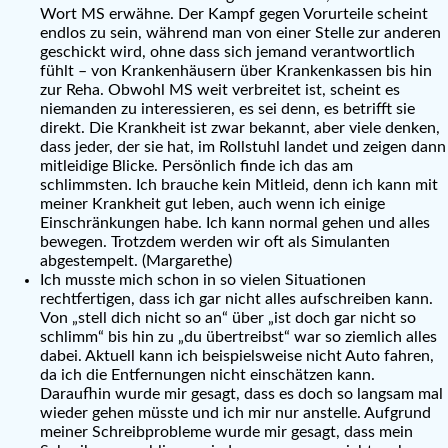
Wort MS erwähne. Der Kampf gegen Vorurteile scheint
endlos zu sein, während man von einer Stelle zur anderen
geschickt wird, ohne dass sich jemand verantwortlich
fühlt – von Krankenhäusern über Krankenkassen bis hin
zur Reha. Obwohl MS weit verbreitet ist, scheint es
niemanden zu interessieren, es sei denn, es betrifft sie
direkt. Die Krankheit ist zwar bekannt, aber viele denken,
dass jeder, der sie hat, im Rollstuhl landet und zeigen dann
mitleidige Blicke. Persönlich finde ich das am
schlimmsten. Ich brauche kein Mitleid, denn ich kann mit
meiner Krankheit gut leben, auch wenn ich einige
Einschränkungen habe. Ich kann normal gehen und alles
bewegen. Trotzdem werden wir oft als Simulanten
abgestempelt. (Margarethe)
Ich musste mich schon in so vielen Situationen
rechtfertigen, dass ich gar nicht alles aufschreiben kann.
Von „stell dich nicht so an“ über „ist doch gar nicht so
schlimm“ bis hin zu „du übertreibst“ war so ziemlich alles
dabei. Aktuell kann ich beispielsweise nicht Auto fahren,
da ich die Entfernungen nicht einschätzen kann.
Daraufhin wurde mir gesagt, dass es doch so langsam mal
wieder gehen müsste und ich mir nur anstelle. Aufgrund
meiner Schreibprobleme wurde mir gesagt, dass mein