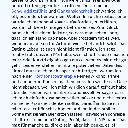
dieses Glück. Es fällt mir schwerer, mich Fremden oder
neuen Leuten gegenüber zu öffnen. Durch meine
Schwindelgefühle
und
Gangunsicherheit
schwankte ich
oft, besonders bei warmem Wetter. In solchen Situationen
wurde ich manchmal sogar aufgefordert, zu erklären,
warum ich bereits morgens betrunken sei. Zum Glück
habe ich jetzt einen Rollator, so dass man sehen kann,
dass ich ein Handicap habe. Aber trotzdem tut es weh,
wenn man auf so eine Art und Weise behandelt wird. Das
Dating-Leben ist auch nicht leicht für mich. Ich sage
relativ früh, dass ich MS habe, weil ich oft Pausen machen
muss oder kurzfristig absagen muss, wenn es mir nicht gut
geht. Leider verstehen nicht alle potenziellen Dates das.
Einmal musste ich mich sogar rechtfertigen, warum ich
nach einer
Kortisonstoßtherapie
keinen Alkohol trinke
und andauernd Pausen machen muss. Ich wollte das Date
nicht absagen, weil ich mich wirklich darauf gefreut hatte,
aber die Person war nicht verständnisvoll. Er sagte, dass
ich mich einfach zusammenreißen müsse und nicht immer
an meine Krankheit denken sollte. Daraufhin hatte ich
mich total enttäuscht abholen und ihn in der prallen
Sonne mit seinem Bier sitzen lassen. Inzwischen schreibe
ich direkt in meinem Dating-Profil, dass ich MS habe. Das
mag für manche zu direkt sein, aber ich denke, es ist