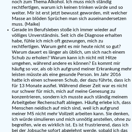
noch zum Thema Alkohol. Ich muss mich ständig
rechtfertigen, warum ich keinen trinken würde und so
weiter. Mir ist erst jetzt bewusst geworden, mit welcher
Masse an blöden Sprüchen man sich auseinandersetzen
muss. (Maike)
Gerade im Berufsleben stoße ich immer wieder auf
völliges Unverständnis. Seit ich die Diagnose erhalten
habe, fühle ich mich oft gezwungen, mich zu
rechtfertigen. Warum geht es mir heute nicht so gut?
Warum dauert es länger als üblich, um sich nach einem
Schub zu erholen? Warum kann ich nicht mit Hitze
umgehen, während andere es können? Es kommt mir
häufig so vor, als ob ich aufgrund meiner Erkrankung mehr
leisten müsste als eine gesunde Person. Im Jahr 2016
hatte ich einen schweren Schub, der dazu führte, dass ich
für 13 Monate ausfiel. Während dieser Zeit war es nicht
nur schwer für mich, mich auf meine Genesung zu
konzentrieren, sondern ich musste auch ständig meinem
Arbeitgeber Rechenschaft ablegen. Häufig erlebe ich, dass
Menschen neidisch auf mich sind, weil ich aufgrund
meiner MS nicht mehr Vollzeit arbeiten kann. Sie denken,
ich würde simulieren und mich unnötig anstellen, ohne zu
begreifen, wie es wirklich ist. Es ist frustrierend, dass ich
bei der Jobsuche sofort abgelehnt werde, sobald ich das