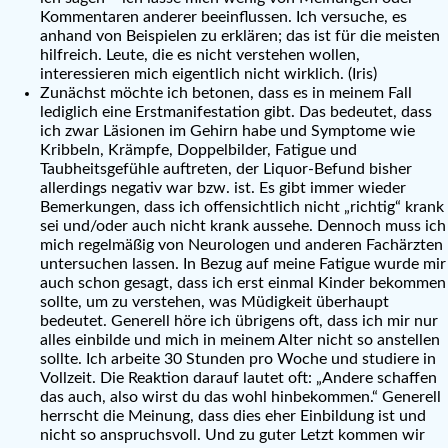
Kommentaren anderer beeinflussen. Ich versuche, es
anhand von Beispielen zu erklären; das ist für die meisten
hilfreich. Leute, die es nicht verstehen wollen,
interessieren mich eigentlich nicht wirklich. (Iris)
Zunächst möchte ich betonen, dass es in meinem Fall
lediglich eine Erstmanifestation gibt. Das bedeutet, dass
ich zwar Läsionen im Gehirn habe und Symptome wie
Kribbeln, Krämpfe, Doppelbilder, Fatigue und
Taubheitsgefühle auftreten, der Liquor-Befund bisher
allerdings negativ war bzw. ist. Es gibt immer wieder
Bemerkungen, dass ich offensichtlich nicht „richtig“ krank
sei und/oder auch nicht krank aussehe. Dennoch muss ich
mich regelmäßig von Neurologen und anderen Fachärzten
untersuchen lassen. In Bezug auf meine Fatigue wurde mir
auch schon gesagt, dass ich erst einmal Kinder bekommen
sollte, um zu verstehen, was Müdigkeit überhaupt
bedeutet. Generell höre ich übrigens oft, dass ich mir nur
alles einbilde und mich in meinem Alter nicht so anstellen
sollte. Ich arbeite 30 Stunden pro Woche und studiere in
Vollzeit. Die Reaktion darauf lautet oft: „Andere schaffen
das auch, also wirst du das wohl hinbekommen.“ Generell
herrscht die Meinung, dass dies eher Einbildung ist und
nicht so anspruchsvoll. Und zu guter Letzt kommen wir