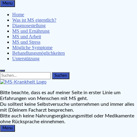
Skip
Menu
to
content
Home
Was ist MS eigentlich?
Diagnosestellung
MS und Ernährung
MS und Arbeit
MS und Stress
Mögliche Symptome
Behandlungsmöglichkeiten
Unterstützung
Search
Search
for:
MS-Krankheit.de
Bitte beachte, dass es auf meiner Seite in erster Linie um
Leben mit Multipler Sklerose
Erfahrungen von Menschen mit MS geht.
Du solltest keine Selbstversuche unternehmen und immer alles
mit (D)einem Facharzt besprechen.
Bitte auch keine Nahrungsergänzungsmittel oder Medikamente
ohne Rücksprache einnehmen.
Menu