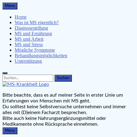
Skip
Menu
to
content
Home
Was ist MS eigentlich?
Diagnosestellung
MS und Ernährung
MS und Arbeit
MS und Stress
Mögliche Symptome
Behandlungsmöglichkeiten
Unterstützung
Search
Search
for:
MS-Krankheit.de
Bitte beachte, dass es auf meiner Seite in erster Linie um
Leben mit Multipler Sklerose
Erfahrungen von Menschen mit MS geht.
Du solltest keine Selbstversuche unternehmen und immer
alles mit (D)einem Facharzt besprechen.
Bitte auch keine Nahrungsergänzungsmittel oder
Medikamente ohne Rücksprache einnehmen.
Menu