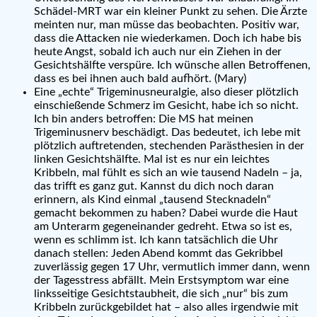
Schädel-MRT war ein kleiner Punkt zu sehen. Die Ärzte
meinten nur, man müsse das beobachten. Positiv war,
dass die Attacken nie wiederkamen. Doch ich habe bis
heute Angst, sobald ich auch nur ein Ziehen in der
Gesichtshälfte verspüre. Ich wünsche allen Betroffenen,
dass es bei ihnen auch bald aufhört. (Mary)
Eine „echte“ Trigeminusneuralgie, also dieser plötzlich
einschießende Schmerz im Gesicht, habe ich so nicht.
Ich bin anders betroffen: Die MS hat meinen
Trigeminusnerv beschädigt. Das bedeutet, ich lebe mit
plötzlich auftretenden, stechenden Parästhesien in der
linken Gesichtshälfte. Mal ist es nur ein leichtes
Kribbeln, mal fühlt es sich an wie tausend Nadeln – ja,
das trifft es ganz gut. Kannst du dich noch daran
erinnern, als Kind einmal „tausend Stecknadeln“
gemacht bekommen zu haben? Dabei wurde die Haut
am Unterarm gegeneinander gedreht. Etwa so ist es,
wenn es schlimm ist. Ich kann tatsächlich die Uhr
danach stellen: Jeden Abend kommt das Gekribbel
zuverlässig gegen 17 Uhr, vermutlich immer dann, wenn
der Tagesstress abfällt. Mein Erstsymptom war eine
linksseitige Gesichtstaubheit, die sich „nur“ bis zum
Kribbeln zurückgebildet hat – also alles irgendwie mit