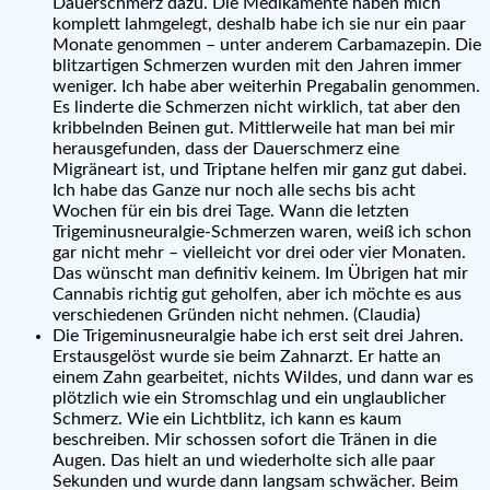
Dauerschmerz dazu. Die Medikamente haben mich
komplett lahmgelegt, deshalb habe ich sie nur ein paar
Monate genommen – unter anderem Carbamazepin. Die
blitzartigen Schmerzen wurden mit den Jahren immer
weniger. Ich habe aber weiterhin Pregabalin genommen.
Es linderte die Schmerzen nicht wirklich, tat aber den
kribbelnden Beinen gut. Mittlerweile hat man bei mir
herausgefunden, dass der Dauerschmerz eine
Migräneart ist, und Triptane helfen mir ganz gut dabei.
Ich habe das Ganze nur noch alle sechs bis acht
Wochen für ein bis drei Tage. Wann die letzten
Trigeminusneuralgie-Schmerzen waren, weiß ich schon
gar nicht mehr – vielleicht vor drei oder vier Monaten.
Das wünscht man definitiv keinem. Im Übrigen hat mir
Cannabis richtig gut geholfen, aber ich möchte es aus
verschiedenen Gründen nicht nehmen. (Claudia)
Die Trigeminusneuralgie habe ich erst seit drei Jahren.
Erstausgelöst wurde sie beim Zahnarzt. Er hatte an
einem Zahn gearbeitet, nichts Wildes, und dann war es
plötzlich wie ein Stromschlag und ein unglaublicher
Schmerz. Wie ein Lichtblitz, ich kann es kaum
beschreiben. Mir schossen sofort die Tränen in die
Augen. Das hielt an und wiederholte sich alle paar
Sekunden und wurde dann langsam schwächer. Beim