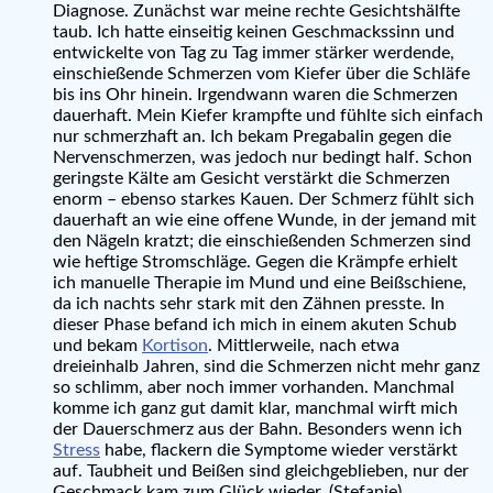
Diagnose. Zunächst war meine rechte Gesichtshälfte
taub. Ich hatte einseitig keinen Geschmackssinn und
entwickelte von Tag zu Tag immer stärker werdende,
einschießende Schmerzen vom Kiefer über die Schläfe
bis ins Ohr hinein. Irgendwann waren die Schmerzen
dauerhaft. Mein Kiefer krampfte und fühlte sich einfach
nur schmerzhaft an. Ich bekam Pregabalin gegen die
Nervenschmerzen, was jedoch nur bedingt half. Schon
geringste Kälte am Gesicht verstärkt die Schmerzen
enorm – ebenso starkes Kauen. Der Schmerz fühlt sich
dauerhaft an wie eine offene Wunde, in der jemand mit
den Nägeln kratzt; die einschießenden Schmerzen sind
wie heftige Stromschläge. Gegen die Krämpfe erhielt
ich manuelle Therapie im Mund und eine Beißschiene,
da ich nachts sehr stark mit den Zähnen presste. In
dieser Phase befand ich mich in einem akuten Schub
und bekam
Kortison
. Mittlerweile, nach etwa
dreieinhalb Jahren, sind die Schmerzen nicht mehr ganz
so schlimm, aber noch immer vorhanden. Manchmal
komme ich ganz gut damit klar, manchmal wirft mich
der Dauerschmerz aus der Bahn. Besonders wenn ich
Stress
habe, flackern die Symptome wieder verstärkt
auf. Taubheit und Beißen sind gleichgeblieben, nur der
Geschmack kam zum Glück wieder. (Stefanie)