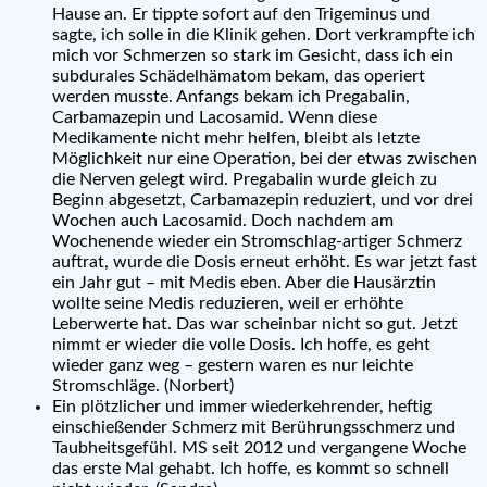
Hause an. Er tippte sofort auf den Trigeminus und
sagte, ich solle in die Klinik gehen. Dort verkrampfte ich
mich vor Schmerzen so stark im Gesicht, dass ich ein
subdurales Schädelhämatom bekam, das operiert
werden musste. Anfangs bekam ich Pregabalin,
Carbamazepin und Lacosamid. Wenn diese
Medikamente nicht mehr helfen, bleibt als letzte
Möglichkeit nur eine Operation, bei der etwas zwischen
die Nerven gelegt wird. Pregabalin wurde gleich zu
Beginn abgesetzt, Carbamazepin reduziert, und vor drei
Wochen auch Lacosamid. Doch nachdem am
Wochenende wieder ein Stromschlag-artiger Schmerz
auftrat, wurde die Dosis erneut erhöht. Es war jetzt fast
ein Jahr gut – mit Medis eben. Aber die Hausärztin
wollte seine Medis reduzieren, weil er erhöhte
Leberwerte hat. Das war scheinbar nicht so gut. Jetzt
nimmt er wieder die volle Dosis. Ich hoffe, es geht
wieder ganz weg – gestern waren es nur leichte
Stromschläge. (Norbert)
Ein plötzlicher und immer wiederkehrender, heftig
einschießender Schmerz mit Berührungsschmerz und
Taubheitsgefühl. MS seit 2012 und vergangene Woche
das erste Mal gehabt. Ich hoffe, es kommt so schnell