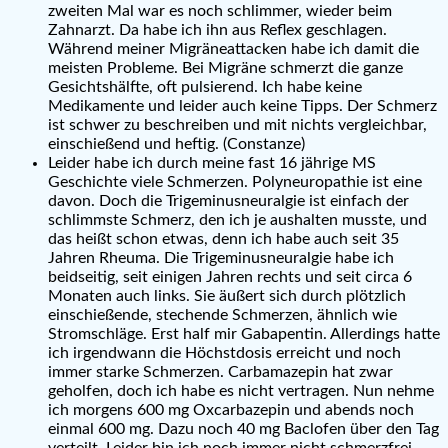
zweiten Mal war es noch schlimmer, wieder beim
Zahnarzt. Da habe ich ihn aus Reflex geschlagen.
Während meiner Migräneattacken habe ich damit die
meisten Probleme. Bei Migräne schmerzt die ganze
Gesichtshälfte, oft pulsierend. Ich habe keine
Medikamente und leider auch keine Tipps. Der Schmerz
ist schwer zu beschreiben und mit nichts vergleichbar,
einschießend und heftig. (Constanze)
Leider habe ich durch meine fast 16 jährige MS
Geschichte viele Schmerzen. Polyneuropathie ist eine
davon. Doch die Trigeminusneuralgie ist einfach der
schlimmste Schmerz, den ich je aushalten musste, und
das heißt schon etwas, denn ich habe auch seit 35
Jahren Rheuma. Die Trigeminusneuralgie habe ich
beidseitig, seit einigen Jahren rechts und seit circa 6
Monaten auch links. Sie äußert sich durch plötzlich
einschießende, stechende Schmerzen, ähnlich wie
Stromschläge. Erst half mir Gabapentin. Allerdings hatte
ich irgendwann die Höchstdosis erreicht und noch
immer starke Schmerzen. Carbamazepin hat zwar
geholfen, doch ich habe es nicht vertragen. Nun nehme
ich morgens 600 mg Oxcarbazepin und abends noch
einmal 600 mg. Dazu noch 40 mg Baclofen über den Tag
verteilt. Leider bin ich noch immer nicht schmerzfrei.