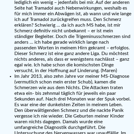
lediglich ein wenig – jedenfalls bei mir. Auf der anderen
Seite hat Tramadol auch Nebenwirkungen, weshalb es
für mich immer ein Abwägen ist, ab wann und wie lange
ich auf Tramadol zurückgreifen muss. Den Schmerz
erklären? Schwierig … da ich auch MS habe, ist mir
Schmerz definitiv nicht unbekannt – er ist mein
ständiger Begleiter. Doch die Trigeminusschmerzen sind
anders … ich habe gerade wirklich lange nach
passenden Worten in meinem Hirn gekramt – erfolglos.
Dieser Schmerz ist eine ganz andere Liga. Du möchtest
nichts anderes, als dass er wenigstens nachlässt – ganz
egal wie. Ich habe schon die komischsten Dinge
versucht, in der Hoffnung auf Linderung. (Maren)
Im Jahr 2013, also zehn Jahre vor meiner MS-Diagnose
(vermutlich schon mein erster Schub), kamen die
Schmerzen wie aus dem Nichts. Die Attacken traten
etwa ein- bis zehnmal täglich für jeweils ein paar
Sekunden auf. Nach drei Monaten war der Spuk vorbei.
Es war eine der dunkelsten Zeiten in meinem Leben.
Den überwältigenden Schmerz und die nackte Panik
vergesse ich nie wieder. Die Geburten meiner Kinder
waren nichts dagegen. Damals wurde eine
umfangreiche Diagnostik durchgeführt. Die
Untersuchung des Nervenwassers war unauffällig. Im