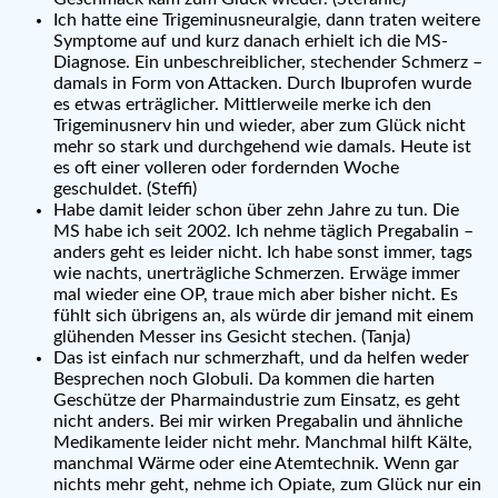
Ich hatte eine Trigeminusneuralgie, dann traten weitere
Symptome auf und kurz danach erhielt ich die MS-
Diagnose. Ein unbeschreiblicher, stechender Schmerz –
damals in Form von Attacken. Durch Ibuprofen wurde
es etwas erträglicher. Mittlerweile merke ich den
Trigeminusnerv hin und wieder, aber zum Glück nicht
mehr so stark und durchgehend wie damals. Heute ist
es oft einer volleren oder fordernden Woche
geschuldet. (Steffi)
Habe damit leider schon über zehn Jahre zu tun. Die
MS habe ich seit 2002. Ich nehme täglich Pregabalin –
anders geht es leider nicht. Ich habe sonst immer, tags
wie nachts, unerträgliche Schmerzen. Erwäge immer
mal wieder eine OP, traue mich aber bisher nicht. Es
fühlt sich übrigens an, als würde dir jemand mit einem
glühenden Messer ins Gesicht stechen. (Tanja)
Das ist einfach nur schmerzhaft, und da helfen weder
Besprechen noch Globuli. Da kommen die harten
Geschütze der Pharmaindustrie zum Einsatz, es geht
nicht anders. Bei mir wirken Pregabalin und ähnliche
Medikamente leider nicht mehr. Manchmal hilft Kälte,
manchmal Wärme oder eine Atemtechnik. Wenn gar
nichts mehr geht, nehme ich Opiate, zum Glück nur ein