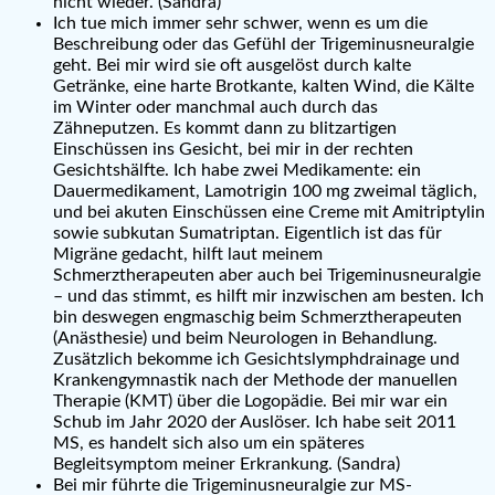
nicht wieder. (Sandra)
Ich tue mich immer sehr schwer, wenn es um die
Beschreibung oder das Gefühl der Trigeminusneuralgie
geht. Bei mir wird sie oft ausgelöst durch kalte
Getränke, eine harte Brotkante, kalten Wind, die Kälte
im Winter oder manchmal auch durch das
Zähneputzen. Es kommt dann zu blitzartigen
Einschüssen ins Gesicht, bei mir in der rechten
Gesichtshälfte. Ich habe zwei Medikamente: ein
Dauermedikament, Lamotrigin 100 mg zweimal täglich,
und bei akuten Einschüssen eine Creme mit Amitriptylin
sowie subkutan Sumatriptan. Eigentlich ist das für
Migräne gedacht, hilft laut meinem
Schmerztherapeuten aber auch bei Trigeminusneuralgie
– und das stimmt, es hilft mir inzwischen am besten. Ich
bin deswegen engmaschig beim Schmerztherapeuten
(Anästhesie) und beim Neurologen in Behandlung.
Zusätzlich bekomme ich Gesichtslymphdrainage und
Krankengymnastik nach der Methode der manuellen
Therapie (KMT) über die Logopädie. Bei mir war ein
Schub im Jahr 2020 der Auslöser. Ich habe seit 2011
MS, es handelt sich also um ein späteres
Begleitsymptom meiner Erkrankung. (Sandra)
Bei mir führte die Trigeminusneuralgie zur MS-