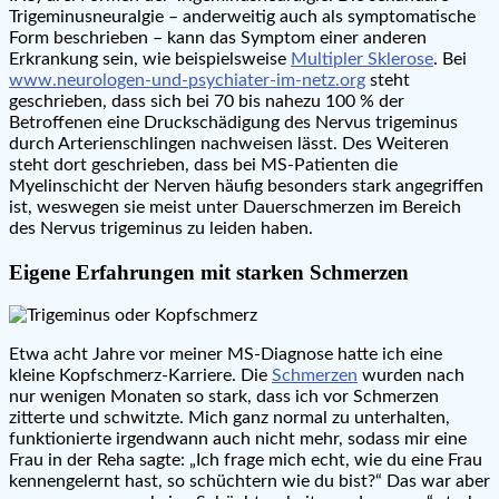
Trigeminusneuralgie – anderweitig auch als symptomatische
Form beschrieben – kann das Symptom einer anderen
Erkrankung sein, wie beispielsweise
Multipler Sklerose
. Bei
www.neurologen-und-psychiater-im-netz.org
steht
geschrieben, dass sich bei 70 bis nahezu 100 % der
Betroffenen eine Druckschädigung des Nervus trigeminus
durch Arterienschlingen nachweisen lässt. Des Weiteren
steht dort geschrieben, dass bei MS-Patienten die
Myelinschicht der Nerven häufig besonders stark angegriffen
ist, weswegen sie meist unter Dauerschmerzen im Bereich
des Nervus trigeminus zu leiden haben.
Eigene Erfahrungen mit starken Schmerzen
Etwa acht Jahre vor meiner MS-Diagnose hatte ich eine
kleine Kopfschmerz-Karriere. Die
Schmerzen
wurden nach
nur wenigen Monaten so stark, dass ich vor Schmerzen
zitterte und schwitzte. Mich ganz normal zu unterhalten,
funktionierte irgendwann auch nicht mehr, sodass mir eine
Frau in der Reha sagte: „Ich frage mich echt, wie du eine Frau
kennengelernt hast, so schüchtern wie du bist?“ Das war aber