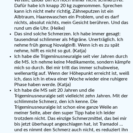
Dafür habe ich knapp 20 kg zugenommen. Sprechen
kann ich nicht mehr richtig, Zähneputzen ist ein
Albtraum, Haarewaschen ein Problem, und es darf
nichts, absolut nichts, mein Gesicht berühren. Und das
rund um die Uhr. (Heike)
Das sind solche Schmerzen. Ich habe immer gesagt:
tausendmal schlimmer als Migräne. Unerträglich. Ich
nehme früh genug Novalgin®. Wenn ich es zu spät
nehme, hilft es nicht so gut. (Katja)
Ich habe die Trigeminusneuralgie seit vier Jahren durch
die MS. Ich nehme keine Medikamente, sondern kämpfe
mich so durch. Bei mir tritt das immer schubweise,
wellenartig auf. Wenn der Höhepunkt erreicht ist, weiß
ich, dass ich in etwa einer Woche wieder eine ruhigere
Phase haben werde. (Katja)
Ich habe die MS seit 20 Jahren und die
Trigeminusneuralgie seit vielleicht zehn Jahren. Mit der
schlimmste Schmerz, den ich kenne. Die
Trigeminusneuralgie ist schon eine ganze Weile an
meiner Seite, aber den super Tipp habe ich leider
trotzdem nicht. Das einzige Schmerzmittel, das bei mir
bis jetzt überhaupt angeschlagen hat, ist Tramadol …
und es nimmt den Schmerz auch nicht, es reduziert ihn