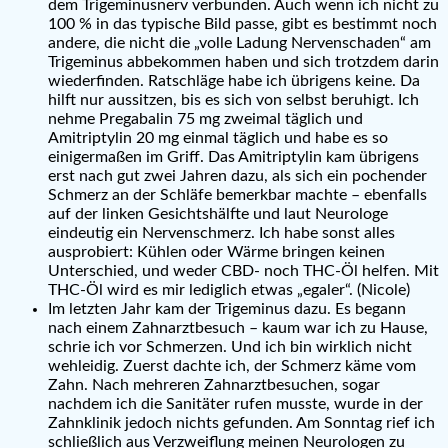
dem Trigeminusnerv verbunden. Auch wenn ich nicht zu
100 % in das typische Bild passe, gibt es bestimmt noch
andere, die nicht die „volle Ladung Nervenschaden“ am
Trigeminus abbekommen haben und sich trotzdem darin
wiederfinden. Ratschläge habe ich übrigens keine. Da
hilft nur aussitzen, bis es sich von selbst beruhigt. Ich
nehme Pregabalin 75 mg zweimal täglich und
Amitriptylin 20 mg einmal täglich und habe es so
einigermaßen im Griff. Das Amitriptylin kam übrigens
erst nach gut zwei Jahren dazu, als sich ein pochender
Schmerz an der Schläfe bemerkbar machte – ebenfalls
auf der linken Gesichtshälfte und laut Neurologe
eindeutig ein Nervenschmerz. Ich habe sonst alles
ausprobiert: Kühlen oder Wärme bringen keinen
Unterschied, und weder CBD- noch THC-Öl helfen. Mit
THC-Öl wird es mir lediglich etwas „egaler“. (Nicole)
Im letzten Jahr kam der Trigeminus dazu. Es begann
nach einem Zahnarztbesuch – kaum war ich zu Hause,
schrie ich vor Schmerzen. Und ich bin wirklich nicht
wehleidig. Zuerst dachte ich, der Schmerz käme vom
Zahn. Nach mehreren Zahnarztbesuchen, sogar
nachdem ich die Sanitäter rufen musste, wurde in der
Zahnklinik jedoch nichts gefunden. Am Sonntag rief ich
schließlich aus Verzweiflung meinen Neurologen zu