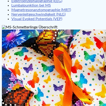
Elektroenzephalographie (EEG)
Lumbalpunktion bei MS
Magnetresonanztomographie (MRT)
Nervenleitgeschwindigkeit (NLG)
Visual Evoked Potentials (VEP)