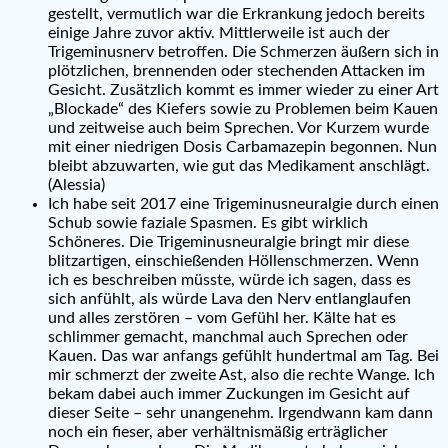
gestellt, vermutlich war die Erkrankung jedoch bereits
einige Jahre zuvor aktiv. Mittlerweile ist auch der
Trigeminusnerv betroffen. Die Schmerzen äußern sich in
plötzlichen, brennenden oder stechenden Attacken im
Gesicht. Zusätzlich kommt es immer wieder zu einer Art
„Blockade“ des Kiefers sowie zu Problemen beim Kauen
und zeitweise auch beim Sprechen. Vor Kurzem wurde
mit einer niedrigen Dosis Carbamazepin begonnen. Nun
bleibt abzuwarten, wie gut das Medikament anschlägt.
(Alessia)
Ich habe seit 2017 eine Trigeminusneuralgie durch einen
Schub sowie faziale Spasmen. Es gibt wirklich
Schöneres. Die Trigeminusneuralgie bringt mir diese
blitzartigen, einschießenden Höllenschmerzen. Wenn
ich es beschreiben müsste, würde ich sagen, dass es
sich anfühlt, als würde Lava den Nerv entlanglaufen
und alles zerstören – vom Gefühl her. Kälte hat es
schlimmer gemacht, manchmal auch Sprechen oder
Kauen. Das war anfangs gefühlt hundertmal am Tag. Bei
mir schmerzt der zweite Ast, also die rechte Wange. Ich
bekam dabei auch immer Zuckungen im Gesicht auf
dieser Seite – sehr unangenehm. Irgendwann kam dann
noch ein fieser, aber verhältnismäßig erträglicher