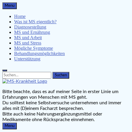
Skip
Menu
to
content
Home
Was ist MS eigentlich?
Diagnosestellung
MS und Ernährung
MS und Arbeit
MS und Stress
Mögliche Symptome
Behandlungsmöglichkeiten
Unterstützung
Search
Search
for:
MS-Krankheit.de
Bitte beachte, dass es auf meiner Seite in erster Linie um
Leben mit Multipler Sklerose
Erfahrungen von Menschen mit MS geht.
Du solltest keine Selbstversuche unternehmen und immer
alles mit (D)einem Facharzt besprechen.
Bitte auch keine Nahrungsergänzungsmittel oder
Medikamente ohne Rücksprache einnehmen.
Menu