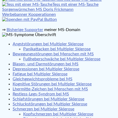
Tess mit einer MS-Tasche
Beitragsnavigation
Sorgenwürmchen MS Doris Frickmann
Werbebanner Kooperationen
⇒
Bisherige Supporter
meiner MS-Domain
Angststörungen bei Multipler Sklerose
Panikattacken bei Multipler Sklerose
Bewegungsstörungen bei Menschen mit MS
Fußheberschwäche bei Multipler Sklerose
Blasen- und Darmstörungen bei MS
Depressionen bei Multipler Sklerose
Fatigue bei Multipler Sklerose
Gleichgewichtsprobleme bei MS
Kognitive Störungen bei Multipler Sklerose
Lhermitte-Zeichen bei Menschen mit MS
Restless-Legs-Syndrom bei MS
Schlafstörungen bei Multipler Sklerose
Schluckstörungen bei Multipler Sklerose
Schmerzen bei Multipler Sklerose
Kopfschmerzen bei Multipler Sklerose