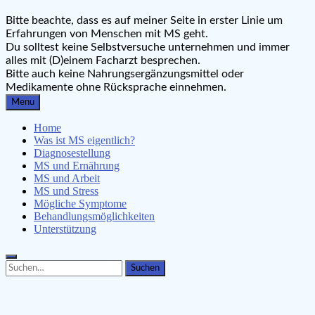
MS-Krankheit.de
Bitte beachte, dass es auf meiner Seite in erster Linie um
Leben mit Multipler Sklerose
Erfahrungen von Menschen mit MS geht.
Du solltest keine Selbstversuche unternehmen und immer
alles mit (D)einem Facharzt besprechen.
Bitte auch keine Nahrungsergänzungsmittel oder
Medikamente ohne Rücksprache einnehmen.
Menu
Home
Was ist MS eigentlich?
Diagnosestellung
MS und Ernährung
MS und Arbeit
MS und Stress
Mögliche Symptome
Behandlungsmöglichkeiten
Unterstützung
Search
Search
for: