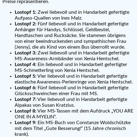
Preise repräsentieren.
Lostopf 1:
Zwei liebevoll und in Handarbeit gefertigte
Aufpass-Quallen von Ines Malz.
Lostopf 2:
Fünf liebevoll und in Handarbeit gefertigte
Anhänger für Handys, Schlüssel, Geldbeutel,
Handtaschen und Rucksäcke. Sie stammen übrigens
von einer beeindruckenden und sympathischen Frau
(Jenny), die als Kind von einem Bus überrollt wurde.
Lostopf 3:
Zwei liebevoll und in Handarbeit gefertigte
MS-Awareness-Armbänder von Xenia Hentschel.
Lostopf 4:
Ein liebevoll und in Handarbeit gefertigter
MS-Schmetterling von Xenia Hentschel.
Lostopf 5:
Vier liebevoll und in Handarbeit gefertigte
elastische Awareness-Perlenringe von Xenia Hentschel.
Lostopf 6:
Fünf liebevoll und in Handarbeit gefertigte
Glücksschweinchen einer Frau mit MS.
Lostopf 7:
Vier liebevoll und in Handarbeit gefertigte
Alpakas von Susan Kratzius.
Lostopf 8:
Vier MS-Tassen mit dem Aufdruck „YOU ARE
ONE IN A MYELIN“.
Lostopf 9:
Ein MS-Buch von Constanze Woidschützke
mit dem Titel „Gute Besserung!“ (15 Jahre chronisch
krank).