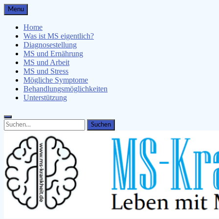
Skip
Menu
to
content
Home
Was ist MS eigentlich?
Diagnosestellung
MS und Ernährung
MS und Arbeit
MS und Stress
Mögliche Symptome
Behandlungsmöglichkeiten
Unterstützung
Search
Search
for: