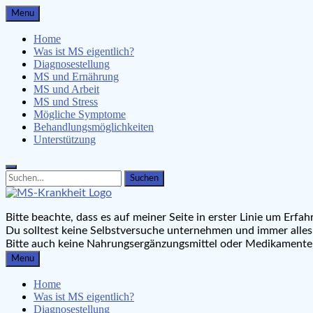
Skip
Menu
to
content
Home
Was ist MS eigentlich?
Diagnosestellung
MS und Ernährung
MS und Arbeit
MS und Stress
Mögliche Symptome
Behandlungsmöglichkeiten
Unterstützung
Search
Search
for:
MS-Krankheit.de
Bitte beachte, dass es auf meiner Seite in erster Linie um Er
Leben mit Multipler Sklerose
Du solltest keine Selbstversuche unternehmen und immer alles
Bitte auch keine Nahrungsergänzungsmittel oder Medikament
Menu
Home
Was ist MS eigentlich?
Diagnosestellung