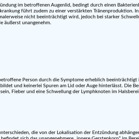
ündung im betroffenen Augenlid, bedingt durch einen Bakterienbe
krankung führt zudem zu einer verstärkten Tränenproduktion. In m
lerweise nicht beeinträchtigt wird, jedoch bei starker Schwel
 sie äußerst unangenehm.
 betroffene Person durch die Symptome erheblich beeinträchtig
ildet und keinerlei Spuren am Lid oder Auge hinterlässt. Die Be
n, Fieber und eine Schwellung der Lymphknoten im Halsbereich a
nterschieden, die von der Lokalisation der Entzündung abhängen
befindet sich das unangenehmere „innere Gerstenkorn“ im Berei