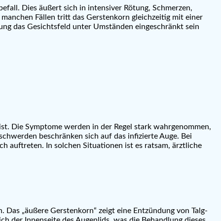
fall. Dies äußert sich in intensiver Rötung, Schmerzen,
anchen Fällen tritt das Gerstenkorn gleichzeitig mit einer
lung das Gesichtsfeld unter Umständen eingeschränkt sein
t ist. Die Symptome werden in der Regel stark wahrgenommen,
schwerden beschränken sich auf das infizierte Auge. Bei
uftreten. In solchen Situationen ist es ratsam, ärztliche
. Das „äußere Gerstenkorn“ zeigt eine Entzündung von Talg-
ch der Innenseite des Augenlids, was die Behandlung dieses