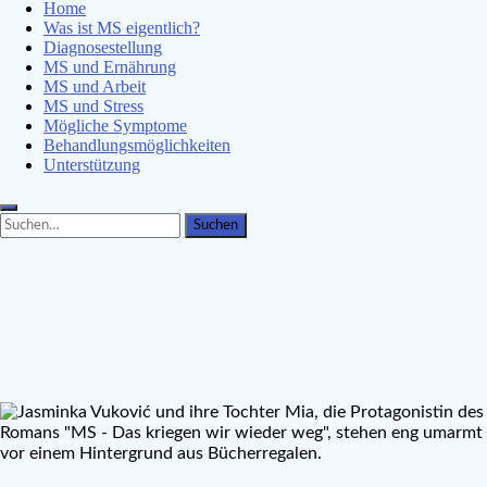
Home
Was ist MS eigentlich?
Diagnosestellung
MS und Ernährung
MS und Arbeit
MS und Stress
Mögliche Symptome
Behandlungsmöglichkeiten
Unterstützung
Search
Search
for: