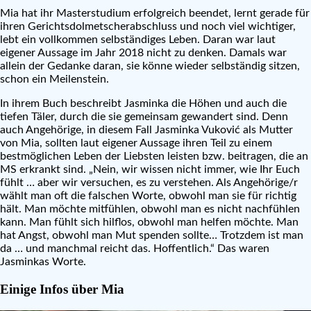
Mia hat ihr Masterstudium erfolgreich beendet, lernt gerade für
ihren Gerichtsdolmetscherabschluss und noch viel wichtiger,
lebt ein vollkommen selbständiges Leben. Daran war laut
eigener Aussage im Jahr 2018 nicht zu denken. Damals war
allein der Gedanke daran, sie könne wieder selbständig sitzen,
schon ein Meilenstein.
In ihrem Buch beschreibt Jasminka die Höhen und auch die
tiefen Täler, durch die sie gemeinsam gewandert sind. Denn
auch Angehörige, in diesem Fall Jasminka Vuković als Mutter
von Mia, sollten laut eigener Aussage ihren Teil zu einem
bestmöglichen Leben der Liebsten leisten bzw. beitragen, die an
MS erkrankt sind. „Nein, wir wissen nicht immer, wie Ihr Euch
fühlt … aber wir versuchen, es zu verstehen. Als Angehörige/r
wählt man oft die falschen Worte, obwohl man sie für richtig
hält. Man möchte mitfühlen, obwohl man es nicht nachfühlen
kann. Man fühlt sich hilflos, obwohl man helfen möchte. Man
hat Angst, obwohl man Mut spenden sollte… Trotzdem ist man
da … und manchmal reicht das. Hoffentlich.“ Das waren
Jasminkas Worte.
Einige Infos über Mia