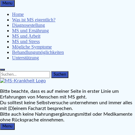
Skip
Menu
to
content
Home
Was ist MS eigentlich?
Diagnosestellung
MS und Ernährung
MS und Arbeit
MS und Stress
Mögliche Symptome
Behandlungsmöglichkeiten
Unterstützung
Search
Search
for:
MS-Krankheit.de
Bitte beachte, dass es auf meiner Seite in erster Linie um
Leben mit Multipler Sklerose
Erfahrungen von Menschen mit MS geht.
Du solltest keine Selbstversuche unternehmen und immer alles
mit (D)einem Facharzt besprechen.
Bitte auch keine Nahrungsergänzungsmittel oder Medikamente
ohne Rücksprache einnehmen.
Menu