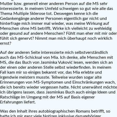
Mutter bzw. generell einer anderen Person auf die MS sehr
interessierte. In meinem Umfeld schweigen so gut wie alle das
Thema Multiple Sklerose tot. Deswegen kenne ich die
Gedankengänge anderer Personen eigentlich gar nicht und
hinterfrage mich immer mal wieder, was meine Wirkung auf
Menschen ohne MS betrifft. Wirke ich vielleicht zu wehleidig
oder gesund auf andere Menschen? Fühlt man eher mit mir oder
fühlt sich genervt? Nimmt man mich überhaupt noch wirklich
ernst?
Auf der anderen Seite interessierte mich selbstverständlich
auch das MS-Schicksal von Mia. Ich denke, alle Menschen mit
MS, die das Buch von Jasminka Vuković lesen, werden sich an
der einen oder anderen Stelle selbst wiederfinden. In meinem
Fall kam mir so einiges bekannt vor, das Mia erlebte und
irgendwie meistern musste. Teilweise wurden sogar alte
Erinnerungen von MS-Symptomen und Einschränkungen wach,
die ich bereits wieder vergessen hatte. Nicht unerwähnt möchte
ich übrigens lassen, dass Jasminkas Buch auch einige Ideen und
Ratschläge im Umgang mit der MS auf Basis eigener
Erfahrungen liefert.
Was den Inhalt ihres autobiographischen Romans betrifft, so
hatte ich mir ganz viele Notizen inklusive dazugehöriger