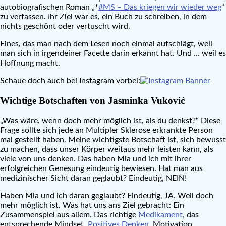
autobiografischen Roman „*
#MS – Das kriegen wir wieder weg
“
zu verfassen. Ihr Ziel war es, ein Buch zu schreiben, in dem
nichts geschönt oder vertuscht wird.
Eines, das man nach dem Lesen noch einmal aufschlägt, weil
man sich in irgendeiner Facette darin erkannt hat. Und … weil es
Hoffnung macht.
Schaue doch auch bei Instagram vorbei:
Wichtige Botschaften von Jasminka Vuković
„Was wäre, wenn doch mehr möglich ist, als du denkst?“ Diese
Frage sollte sich jede an Multipler Sklerose erkrankte Person
mal gestellt haben. Meine wichtigste Botschaft ist, sich bewusst
zu machen, dass unser Körper weitaus mehr leisten kann, als
viele von uns denken. Das haben Mia und ich mit ihrer
erfolgreichen Genesung eindeutig bewiesen. Hat man aus
medizinischer Sicht daran geglaubt? Eindeutig, NEIN!
Haben Mia und ich daran geglaubt? Eindeutig, JA. Weil doch
mehr möglich ist. Was hat uns ans Ziel gebracht: Ein
Zusammenspiel aus allem. Das richtige
Medikament
, das
entsprechende Mindset,
Positives Denken
, Motivation,